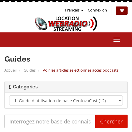
Français
Connexion
Bascul
la
naviga
Guides
Accueil
Guides
Voir les articles sélectionnés accès podcasts
Catégories