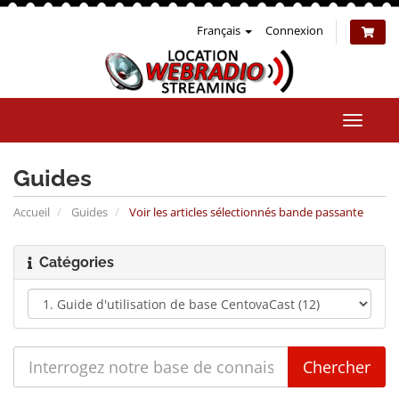
Français
Connexion
Bascul
la
naviga
Guides
Accueil
Guides
Voir les articles sélectionnés bande passante
Catégories