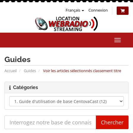
Français
Connexion
Bascul
la
naviga
Guides
Accueil
Guides
Voir les articles sélectionnés classement titre
Catégories