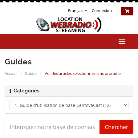
Français
Connexion
Bascul
la
naviga
Guides
Accueil
Guides
Voir les articles sélectionnés cms proradio
Catégories