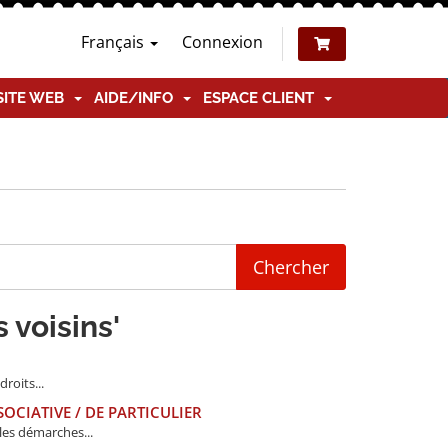
Français
Connexion
SITE WEB
AIDE/INFO
ESPACE CLIENT
s voisins'
roits...
CIATIVE / DE PARTICULIER
les démarches...