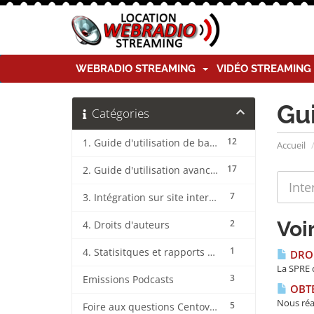
WEBRADIO STREAMING
VIDÉO STREAMIN
Gu
Catégories
12
1. Guide d'utilisation de base CentovaCast
Accueil
17
2. Guide d'utilisation avancée CentovaCast
7
3. Intégration sur site internet CentovaCast
Voir
2
4. Droits d'auteurs
1
4. Statisitques et rapports CentovaCast
DROI
La SPRE c
3
Emissions Podcasts
OBTE
Nous réa
5
Foire aux questions CentovaCast