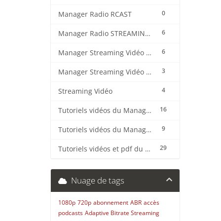
0
Manager Radio RCAST
6
Manager Radio STREAMING CENTER
6
Manager Streaming Vidéo TVMCP
3
Manager Streaming Vidéo VDO
4
Streaming Vidéo
16
Tutoriels vidéos du Manager Radio CentovaCast
9
Tutoriels vidéos du Manager Radio STREAMING CENTER
29
Tutoriels vidéos et pdf du CMS Radio Wordpress + OnAir2/Pro.Radio
Nuage de tags
1080p
720p
abonnement
ABR
accès
podcasts
Adaptive Bitrate Streaming