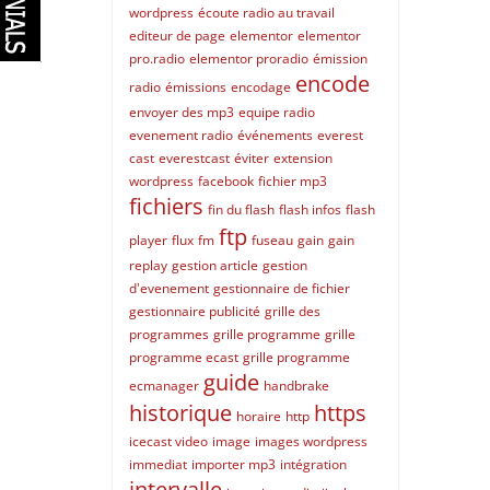
wordpress
écoute radio au travail
editeur de page
elementor
elementor
pro.radio
elementor proradio
émission
encode
radio
émissions
encodage
envoyer des mp3
equipe radio
evenement radio
événements
everest
cast
everestcast
éviter
extension
wordpress
facebook
fichier mp3
fichiers
fin du flash
flash infos
flash
ftp
player
flux
fm
fuseau
gain
gain
replay
gestion article
gestion
d'evenement
gestionnaire de fichier
gestionnaire publicité
grille des
programmes
grille programme
grille
programme ecast
grille programme
guide
ecmanager
handbrake
historique
https
horaire
http
icecast video
image
images wordpress
immediat
importer mp3
intégration
intervalle