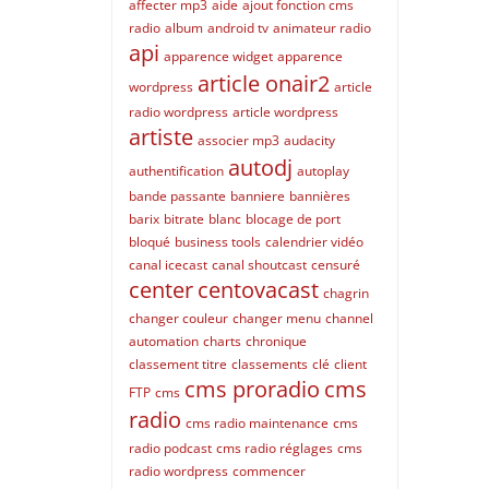
affecter mp3
aide
ajout fonction cms
radio
album
android tv
animateur radio
api
apparence widget
apparence
article onair2
wordpress
article
radio wordpress
article wordpress
artiste
associer mp3
audacity
autodj
authentification
autoplay
bande passante
banniere
bannières
barix
bitrate
blanc
blocage de port
bloqué
business tools
calendrier vidéo
canal icecast
canal shoutcast
censuré
center
centovacast
chagrin
changer couleur
changer menu
channel
automation
charts
chronique
classement titre
classements
clé
client
cms proradio
cms
FTP
cms
radio
cms radio maintenance
cms
radio podcast
cms radio réglages
cms
radio wordpress
commencer