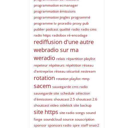
programmation ecmanager
programmation émissions
programmation jingles
programmé
programme tv
proradio
proxy
pub
publier podcast
qualité
radio
radio cms
radio https
radiobox
ré-encodage
rediffusion d'une autre
webradio sur ma
weradio
relais
répartition playlist
repeteur
répéteurs
répétition
réseau
d'entreprise
réseau sécurisé
restream
rotation
rotation playlist
rtmp
sacem
sauvegarde cms radio
sauvegarde site
schedule
sélection
d'émissions
shoutcast 2.5
shoutcast 2.6
shoutcast video
sidekick
site backup
site https
site radio
songs
sound
forge
soundcloud
source
souscription
sponsor
sponsors radio
spre
staff onair2