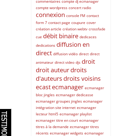
commentaires
compte dj ecmanager
compte wordpress
concert radio
connexion
console FM
contact
form 7
contact page
coupure
cover
création article
création webtv
crossfade
débit binaire
cue
dedicaces
diffusion en
dedications
direct
diffusion vidéo
direct
direct
droit
animateur
direct video
djs
droit auteur
droits
d'auteurs
droits voisins
ecast
ecmanager
ecmanager
bloc jingles
ecmanager dedicasse
ecmanager groupes jingles
ecmanager
intégration site internet
ecmanager
lecteur html5
ecmanager playlist
ecmanager titre en court
ecmanager
titres à la demande
ecmanager titres
récents
ecmanager widgets
ecmanager