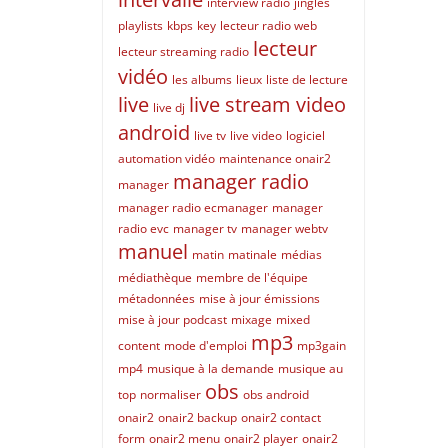
interview radio
jingles
playlists
kbps
key
lecteur radio web
lecteur
lecteur streaming radio
vidéo
les albums
lieux
liste de lecture
live
live stream video
live dj
android
live tv
live video
logiciel
automation vidéo
maintenance onair2
manager radio
manager
manager radio ecmanager
manager
radio evc
manager tv
manager webtv
manuel
matin
matinale
médias
médiathèque
membre de l'équipe
métadonnées
mise à jour émissions
mise à jour podcast
mixage
mixed
mp3
content
mode d'emploi
mp3gain
mp4
musique à la demande
musique au
obs
top
normaliser
obs android
onair2
onair2 backup
onair2 contact
form
onair2 menu
onair2 player
onair2