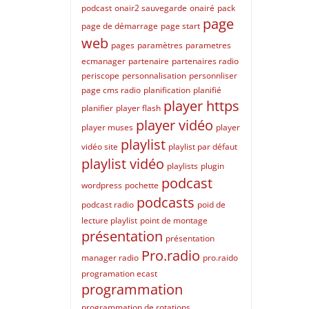
podcast
onair2 sauvegarde
onairé
pack
page
page de démarrage
page start
web
pages
paramètres
parametres
ecmanager
partenaire
partenaires radio
periscope
personnalisation
personnliser
page cms radio
planification
planifié
player https
planifier
player flash
player vidéo
player muses
player
playlist
vidéo site
playlist par défaut
playlist vidéo
playlists
plugin
podcast
wordpress
pochette
podcasts
podcast radio
poid de
lecture playlist
point de montage
présentation
présentation
Pro.radio
manager radio
pro.raido
programation ecast
programmation
programmation de rotations