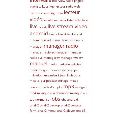
interview radio
jingles
playlists
kbps
key
lecteur radio web
lecteur
lecteur streaming radio
vidéo
les albums
lieux
liste de lecture
live
live stream video
live dj
android
live tv
live video
logiciel
automation vidéo
maintenance onair2
manager radio
manager
manager radio ecmanager
manager
radio evc
manager tv
manager webtv
manuel
matin
matinale
médias
médiathèque
membre de l'équipe
métadonnées
mise à jour émissions
mise à jour podcast
mixage
mixed
mp3
content
mode d'emploi
mp3gain
mp4
musique à la demande
musique au
obs
top
normaliser
obs android
onair2
onair2 backup
onair2 contact
form
onair2 menu
onair2 player
onair2