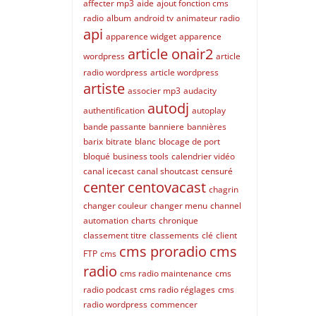
affecter mp3
aide
ajout fonction cms
radio
album
android tv
animateur radio
api
apparence widget
apparence
article onair2
wordpress
article
radio wordpress
article wordpress
artiste
associer mp3
audacity
autodj
authentification
autoplay
bande passante
banniere
bannières
barix
bitrate
blanc
blocage de port
bloqué
business tools
calendrier vidéo
canal icecast
canal shoutcast
censuré
center
centovacast
chagrin
changer couleur
changer menu
channel
automation
charts
chronique
classement titre
classements
clé
client
cms proradio
cms
FTP
cms
radio
cms radio maintenance
cms
radio podcast
cms radio réglages
cms
radio wordpress
commencer