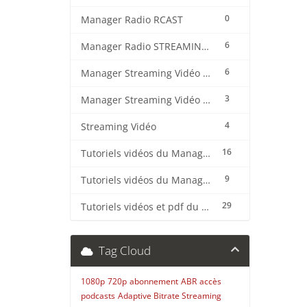
0
Manager Radio RCAST
6
Manager Radio STREAMING CENTER
6
Manager Streaming Vidéo TVMCP
3
Manager Streaming Vidéo VDO
4
Streaming Vidéo
16
Tutoriels vidéos du Manager Radio CentovaCast
9
Tutoriels vidéos du Manager Radio STREAMING CENTER
29
Tutoriels vidéos et pdf du CMS Radio Wordpress + OnAir2/Pro.Radio
Tag Cloud
1080p
720p
abonnement
ABR
accès
podcasts
Adaptive Bitrate Streaming