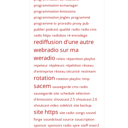
programmation ecmanager
programmation émissions
programmation jingles
programmé
programme tv
proradio
proxy
pub
publier podcast
qualité
radio
radio cms
radio https
radiobox
ré-encodage
rediffusion d'une autre
webradio sur ma
weradio
relais
répartition playlist
repeteur
répéteurs
répétition
réseau
d'entreprise
réseau sécurisé
restream
rotation
rotation playlist
rtmp
sacem
sauvegarde cms radio
sauvegarde site
schedule
sélection
d'émissions
shoutcast 2.5
shoutcast 2.6
shoutcast video
sidekick
site backup
site https
site radio
songs
sound
forge
soundcloud
source
souscription
sponsor
sponsors radio
spre
staff onair2