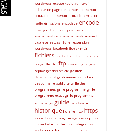
wordpress
écoute radio au travail
editeur de page
elementor
elementor
pro.radio
elementor proradio
émission
encode
radio
émissions
encodage
envoyer des mp3
equipe radio
evenement radio
événements
everest
cast
everestcast
éviter
extension
wordpress
facebook
fichier mp3
fichiers
fin du flash
flash infos
flash
ftp
player
flux
fm
fuseau
gain
gain
replay
gestion article
gestion
d'evenement
gestionnaire de fichier
gestionnaire publicité
grille des
programmes
grille programme
grille
programme ecast
grille programme
guide
ecmanager
handbrake
historique
https
horaire
http
icecast video
image
images wordpress
immediat
importer mp3
intégration
intervalle