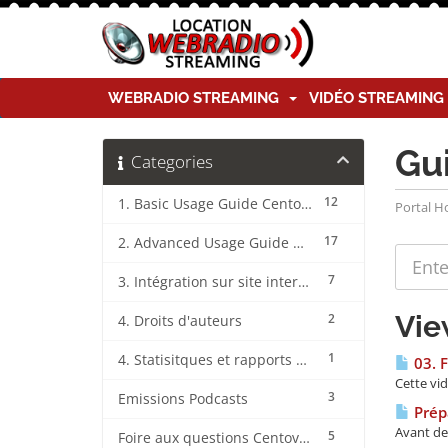
WEBRADIO STREAMING
VIDÉO STREAMIN
Gu
Categories
12
1. Basic Usage Guide CentovaCast
Portal 
17
2. Advanced Usage Guide CentovaCast
7
3. Intégration sur site internet CentovaCast
Vie
2
4. Droits d'auteurs
1
4. Statisitques et rapports CentovaCast
03. F
Cette vid
3
Emissions Podcasts
Prépa
Avant de 
5
Foire aux questions CentovaCast