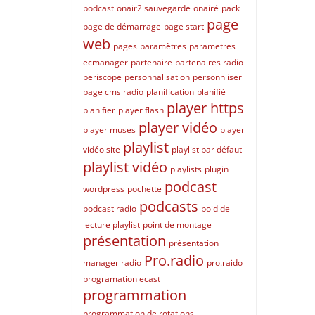
podcast
onair2 sauvegarde
onairé
pack
page
page de démarrage
page start
web
pages
paramètres
parametres
ecmanager
partenaire
partenaires radio
periscope
personnalisation
personnliser
page cms radio
planification
planifié
player https
planifier
player flash
player vidéo
player muses
player
playlist
vidéo site
playlist par défaut
playlist vidéo
playlists
plugin
podcast
wordpress
pochette
podcasts
podcast radio
poid de
lecture playlist
point de montage
présentation
présentation
Pro.radio
manager radio
pro.raido
programation ecast
programmation
programmation de rotations