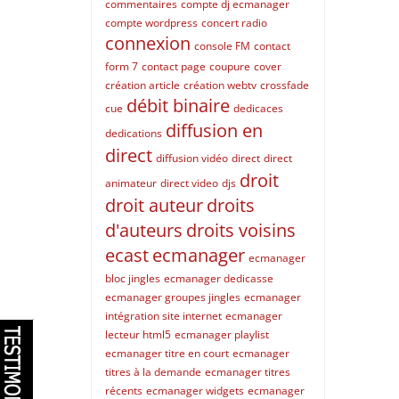
commentaires
compte dj ecmanager
compte wordpress
concert radio
connexion
console FM
contact
form 7
contact page
coupure
cover
création article
création webtv
crossfade
débit binaire
cue
dedicaces
diffusion en
dedications
direct
diffusion vidéo
direct
direct
droit
animateur
direct video
djs
droit auteur
droits
d'auteurs
droits voisins
ecast
ecmanager
ecmanager
bloc jingles
ecmanager dedicasse
ecmanager groupes jingles
ecmanager
intégration site internet
ecmanager
lecteur html5
ecmanager playlist
ecmanager titre en court
ecmanager
titres à la demande
ecmanager titres
récents
ecmanager widgets
ecmanager