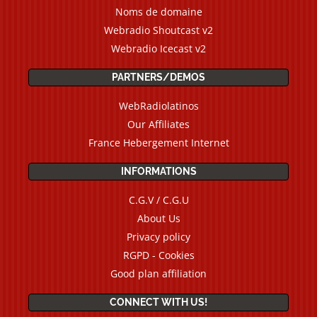
Noms de domaine
Webradio Shoutcast v2
Webradio Icecast v2
PARTNERS/DEMOS
WebRadiolatinos
Our Affiliates
France Hebergement Internet
INFORMATIONS
C.G.V / C.G.U
About Us
Privacy policy
RGPD - Cookies
Good plan affiliation
CONNECT WITH US!