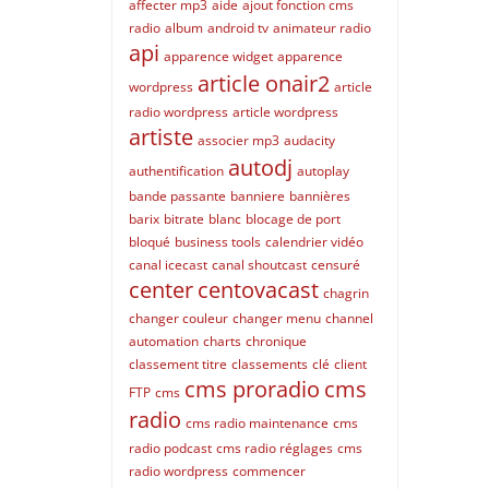
affecter mp3
aide
ajout fonction cms
radio
album
android tv
animateur radio
api
apparence widget
apparence
article onair2
wordpress
article
radio wordpress
article wordpress
artiste
associer mp3
audacity
autodj
authentification
autoplay
bande passante
banniere
bannières
barix
bitrate
blanc
blocage de port
bloqué
business tools
calendrier vidéo
canal icecast
canal shoutcast
censuré
center
centovacast
chagrin
changer couleur
changer menu
channel
automation
charts
chronique
classement titre
classements
clé
client
cms proradio
cms
FTP
cms
radio
cms radio maintenance
cms
radio podcast
cms radio réglages
cms
radio wordpress
commencer