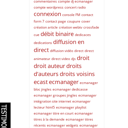
commentaires
compte dj ecmanager
compte wordpress
concert radio
connexion
console FM
contact
form 7
contact page
coupure
cover
création article
création webtv
crossfade
débit binaire
cue
dedicaces
diffusion en
dedications
direct
diffusion vidéo
direct
direct
droit
animateur
direct video
djs
droit auteur
droits
d'auteurs
droits voisins
ecast
ecmanager
ecmanager
bloc jingles
ecmanager dedicasse
ecmanager groupes jingles
ecmanager
intégration site internet
ecmanager
lecteur html5
ecmanager playlist
ecmanager titre en court
ecmanager
titres à la demande
ecmanager titres
récents
ecmanager widgets
ecmanager