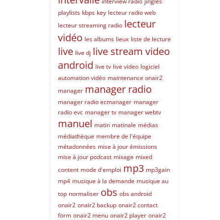
interview radio
jingles
playlists
kbps
key
lecteur radio web
lecteur
lecteur streaming radio
vidéo
les albums
lieux
liste de lecture
live
live stream video
live dj
android
live tv
live video
logiciel
automation vidéo
maintenance onair2
manager radio
manager
manager radio ecmanager
manager
radio evc
manager tv
manager webtv
manuel
matin
matinale
médias
médiathèque
membre de l'équipe
métadonnées
mise à jour émissions
mise à jour podcast
mixage
mixed
mp3
content
mode d'emploi
mp3gain
mp4
musique à la demande
musique au
obs
top
normaliser
obs android
onair2
onair2 backup
onair2 contact
form
onair2 menu
onair2 player
onair2