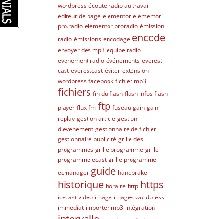
wordpress
écoute radio au travail
editeur de page
elementor
elementor
pro.radio
elementor proradio
émission
encode
radio
émissions
encodage
envoyer des mp3
equipe radio
evenement radio
événements
everest
cast
everestcast
éviter
extension
wordpress
facebook
fichier mp3
fichiers
fin du flash
flash infos
flash
ftp
player
flux
fm
fuseau
gain
gain
replay
gestion article
gestion
d'evenement
gestionnaire de fichier
gestionnaire publicité
grille des
programmes
grille programme
grille
programme ecast
grille programme
guide
ecmanager
handbrake
historique
https
horaire
http
icecast video
image
images wordpress
immediat
importer mp3
intégration
intervalle