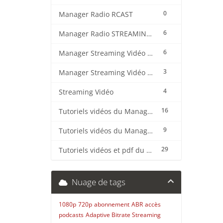
0
Manager Radio RCAST
6
Manager Radio STREAMING CENTER
6
Manager Streaming Vidéo TVMCP
3
Manager Streaming Vidéo VDO
4
Streaming Vidéo
16
Tutoriels vidéos du Manager Radio CentovaCast
9
Tutoriels vidéos du Manager Radio STREAMING CENTER
29
Tutoriels vidéos et pdf du CMS Radio Wordpress + OnAir2/Pro.Radio
Nuage de tags
1080p
720p
abonnement
ABR
accès
podcasts
Adaptive Bitrate Streaming