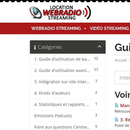
WEBRADIO STREAMING
VIDÉO STREAMIN
Gu
Catégories
12
1. Guide d'utilisation de base CentovaCast
Accueil
17
2. Guide d'utilisation avancée CentovaCast
7
3. Intégration sur site internet CentovaCast
Voi
2
4. Droits d'auteurs
1
4. Statisitques et rapports CentovaCast
Manu
Retrouve
3
Emissions Podcasts
3. Ré
Point de 
5
Foire aux questions CentovaCast