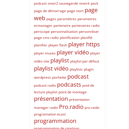
podcast
onair2 sauvegarde
onairé
pack
page
page de démarrage
page start
web
pages
paramètres
parametres
ecmanager
partenaire
partenaires radio
periscope
personnalisation
personnliser
page cms radio
planification
planifié
player https
planifier
player flash
player vidéo
player muses
player
playlist
vidéo site
playlist par défaut
playlist vidéo
playlists
plugin
podcast
wordpress
pochette
podcasts
podcast radio
poid de
lecture playlist
point de montage
présentation
présentation
Pro.radio
manager radio
pro.raido
programation ecast
programmation
programmation de rotations