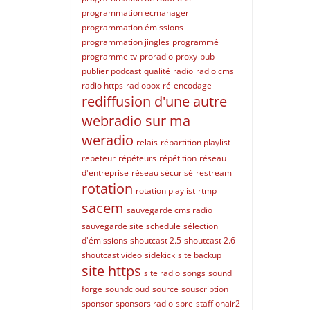
programmation ecmanager
programmation émissions
programmation jingles
programmé
programme tv
proradio
proxy
pub
publier podcast
qualité
radio
radio cms
radio https
radiobox
ré-encodage
rediffusion d'une autre
webradio sur ma
weradio
relais
répartition playlist
repeteur
répéteurs
répétition
réseau
d'entreprise
réseau sécurisé
restream
rotation
rotation playlist
rtmp
sacem
sauvegarde cms radio
sauvegarde site
schedule
sélection
d'émissions
shoutcast 2.5
shoutcast 2.6
shoutcast video
sidekick
site backup
site https
site radio
songs
sound
forge
soundcloud
source
souscription
sponsor
sponsors radio
spre
staff onair2