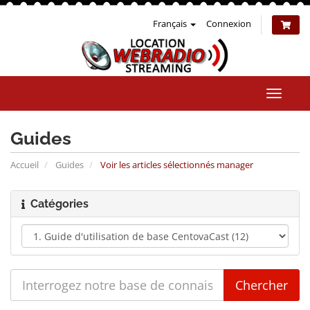
Français
Connexion
Bascul
la
naviga
Guides
Accueil
Guides
Voir les articles sélectionnés manager
Catégories