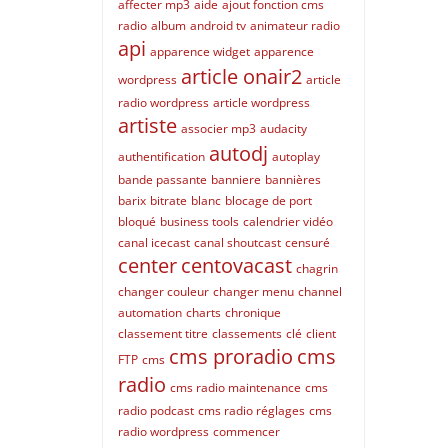
affecter mp3
aide
ajout fonction cms
radio
album
android tv
animateur radio
api
apparence widget
apparence
article onair2
wordpress
article
radio wordpress
article wordpress
artiste
associer mp3
audacity
autodj
authentification
autoplay
bande passante
banniere
bannières
barix
bitrate
blanc
blocage de port
bloqué
business tools
calendrier vidéo
canal icecast
canal shoutcast
censuré
center
centovacast
chagrin
changer couleur
changer menu
channel
automation
charts
chronique
classement titre
classements
clé
client
cms proradio
cms
FTP
cms
radio
cms radio maintenance
cms
radio podcast
cms radio réglages
cms
radio wordpress
commencer