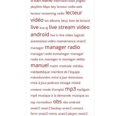
interview radio
jingles
playlists
kbps
key
lecteur radio web
lecteur
lecteur streaming radio
vidéo
les albums
lieux
liste de lecture
live
live stream video
live dj
android
live tv
live video
logiciel
automation vidéo
maintenance onair2
manager radio
manager
manager radio ecmanager
manager
radio evc
manager tv
manager webtv
manuel
matin
matinale
médias
médiathèque
membre de l'équipe
métadonnées
mise à jour émissions
mise à jour podcast
mixage
mixed
mp3
content
mode d'emploi
mp3gain
mp4
musique à la demande
musique au
obs
top
normaliser
obs android
onair2
onair2 backup
onair2 contact
form
onair2 menu
onair2 player
onair2