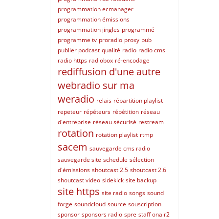
programmation ecmanager
programmation émissions
programmation jingles
programmé
programme tv
proradio
proxy
pub
publier podcast
qualité
radio
radio cms
radio https
radiobox
ré-encodage
rediffusion d'une autre
webradio sur ma
weradio
relais
répartition playlist
repeteur
répéteurs
répétition
réseau
d'entreprise
réseau sécurisé
restream
rotation
rotation playlist
rtmp
sacem
sauvegarde cms radio
sauvegarde site
schedule
sélection
d'émissions
shoutcast 2.5
shoutcast 2.6
shoutcast video
sidekick
site backup
site https
site radio
songs
sound
forge
soundcloud
source
souscription
sponsor
sponsors radio
spre
staff onair2