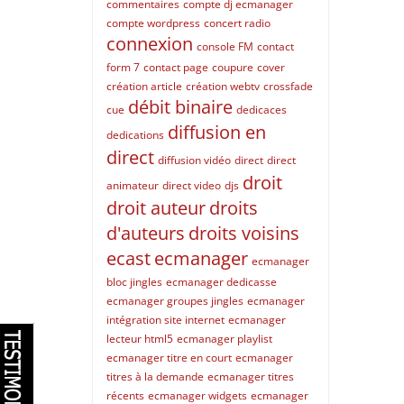
commentaires
compte dj ecmanager
compte wordpress
concert radio
connexion
console FM
contact
form 7
contact page
coupure
cover
création article
création webtv
crossfade
débit binaire
cue
dedicaces
diffusion en
dedications
direct
diffusion vidéo
direct
direct
droit
animateur
direct video
djs
droit auteur
droits
d'auteurs
droits voisins
ecast
ecmanager
ecmanager
bloc jingles
ecmanager dedicasse
ecmanager groupes jingles
ecmanager
intégration site internet
ecmanager
lecteur html5
ecmanager playlist
ecmanager titre en court
ecmanager
titres à la demande
ecmanager titres
récents
ecmanager widgets
ecmanager