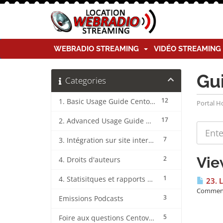
WEBRADIO STREAMING
VIDÉO STREAMIN
Gu
Categories
12
1. Basic Usage Guide CentovaCast
Portal 
17
2. Advanced Usage Guide CentovaCast
7
3. Intégration sur site internet CentovaCast
Vie
2
4. Droits d'auteurs
1
4. Statisitques et rapports CentovaCast
23. 
Comment 
3
Emissions Podcasts
5
Foire aux questions CentovaCast