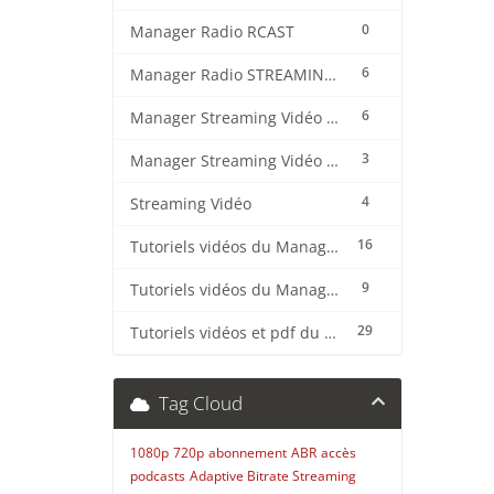
0
Manager Radio RCAST
6
Manager Radio STREAMING CENTER
6
Manager Streaming Vidéo TVMCP
3
Manager Streaming Vidéo VDO
4
Streaming Vidéo
16
Tutoriels vidéos du Manager Radio CentovaCast
9
Tutoriels vidéos du Manager Radio STREAMING CENTER
29
Tutoriels vidéos et pdf du CMS Radio Wordpress + OnAir2/Pro.Radio
Tag Cloud
1080p
720p
abonnement
ABR
accès
podcasts
Adaptive Bitrate Streaming