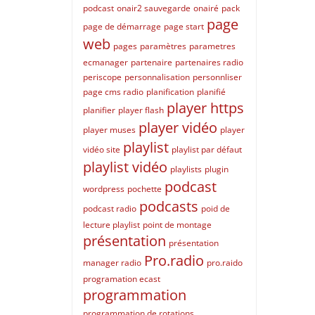
podcast
onair2 sauvegarde
onairé
pack
page
page de démarrage
page start
web
pages
paramètres
parametres
ecmanager
partenaire
partenaires radio
periscope
personnalisation
personnliser
page cms radio
planification
planifié
player https
planifier
player flash
player vidéo
player muses
player
playlist
vidéo site
playlist par défaut
playlist vidéo
playlists
plugin
podcast
wordpress
pochette
podcasts
podcast radio
poid de
lecture playlist
point de montage
présentation
présentation
Pro.radio
manager radio
pro.raido
programation ecast
programmation
programmation de rotations