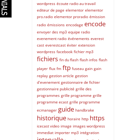
wordpress
écoute radio au travail
editeur de page
elementor
elementor
pro.radio
elementor proradio
émission
encode
radio
émissions
encodage
envoyer des mp3
equipe radio
evenement radio
événements
everest
cast
everestcast
éviter
extension
wordpress
facebook
fichier mp3
fichiers
fin du flash
flash infos
flash
ftp
player
flux
fm
fuseau
gain
gain
replay
gestion article
gestion
d'evenement
gestionnaire de fichier
gestionnaire publicité
grille des
programmes
grille programme
grille
programme ecast
grille programme
guide
ecmanager
handbrake
historique
https
horaire
http
icecast video
image
images wordpress
immediat
importer mp3
intégration
intervalle