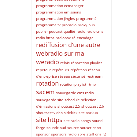
programmation ecmanager
programmation émissions
programmation jingles
programmé
programme tv
proradio
proxy
pub
publier podcast
qualité
radio
radio cms
radio https
radiobox
ré-encodage
rediffusion d'une autre
webradio sur ma
weradio
relais
répartition playlist
repeteur
répéteurs
répétition
réseau
d'entreprise
réseau sécurisé
restream
rotation
rotation playlist
rtmp
sacem
sauvegarde cms radio
sauvegarde site
schedule
sélection
d'émissions
shoutcast 2.5
shoutcast 2.6
shoutcast video
sidekick
site backup
site https
site radio
songs
sound
forge
soundcloud
source
souscription
sponsor
sponsors radio
spre
staff onair2