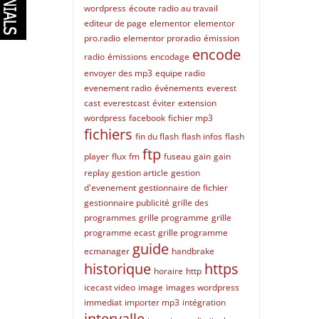
wordpress
écoute radio au travail
editeur de page
elementor
elementor
pro.radio
elementor proradio
émission
encode
radio
émissions
encodage
envoyer des mp3
equipe radio
evenement radio
événements
everest
cast
everestcast
éviter
extension
wordpress
facebook
fichier mp3
fichiers
fin du flash
flash infos
flash
ftp
player
flux
fm
fuseau
gain
gain
replay
gestion article
gestion
d'evenement
gestionnaire de fichier
gestionnaire publicité
grille des
programmes
grille programme
grille
programme ecast
grille programme
guide
ecmanager
handbrake
historique
https
horaire
http
icecast video
image
images wordpress
immediat
importer mp3
intégration
intervalle