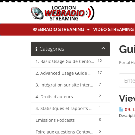
WEBRADIO STREAMING
VIDÉO STREAMIN
Gu
Categories
12
1. Basic Usage Guide CentovaCast
Portal 
17
2. Advanced Usage Guide CentovaCast
7
3. Intégration sur site internet CentovaCast
Vie
2
4. Droits d'auteurs
1
4. Statisitques et rapports CentovaCast
09. L
Descripti
3
Emissions Podcasts
5
Foire aux questions CentovaCast