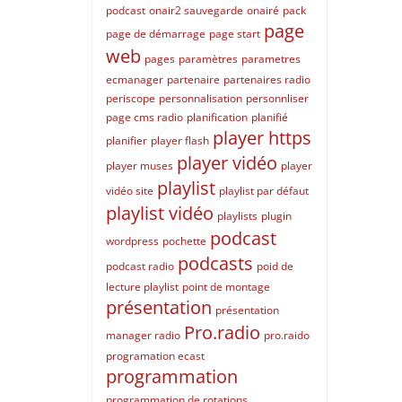
podcast
onair2 sauvegarde
onairé
pack
page
page de démarrage
page start
web
pages
paramètres
parametres
ecmanager
partenaire
partenaires radio
periscope
personnalisation
personnliser
page cms radio
planification
planifié
player https
planifier
player flash
player vidéo
player muses
player
playlist
vidéo site
playlist par défaut
playlist vidéo
playlists
plugin
podcast
wordpress
pochette
podcasts
podcast radio
poid de
lecture playlist
point de montage
présentation
présentation
Pro.radio
manager radio
pro.raido
programation ecast
programmation
programmation de rotations