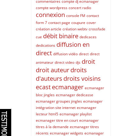
commentaires
compte dj ecmanager
compte wordpress
concert radio
connexion
console FM
contact
form 7
contact page
coupure
cover
création article
création webtv
crossfade
débit binaire
cue
dedicaces
diffusion en
dedications
direct
diffusion vidéo
direct
direct
droit
animateur
direct video
djs
droit auteur
droits
d'auteurs
droits voisins
ecast
ecmanager
ecmanager
bloc jingles
ecmanager dedicasse
ecmanager groupes jingles
ecmanager
intégration site internet
ecmanager
lecteur html5
ecmanager playlist
ecmanager titre en court
ecmanager
titres à la demande
ecmanager titres
récents
ecmanager widgets
ecmanager