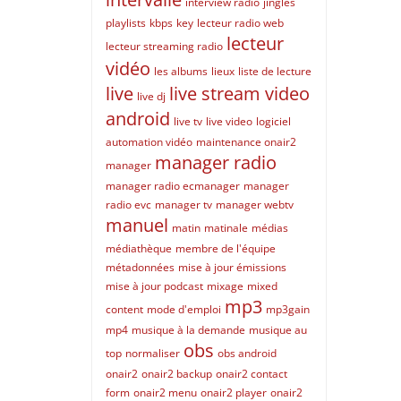
interview radio
jingles
playlists
kbps
key
lecteur radio web
lecteur
lecteur streaming radio
vidéo
les albums
lieux
liste de lecture
live
live stream video
live dj
android
live tv
live video
logiciel
automation vidéo
maintenance onair2
manager radio
manager
manager radio ecmanager
manager
radio evc
manager tv
manager webtv
manuel
matin
matinale
médias
médiathèque
membre de l'équipe
métadonnées
mise à jour émissions
mise à jour podcast
mixage
mixed
mp3
content
mode d'emploi
mp3gain
mp4
musique à la demande
musique au
obs
top
normaliser
obs android
onair2
onair2 backup
onair2 contact
form
onair2 menu
onair2 player
onair2