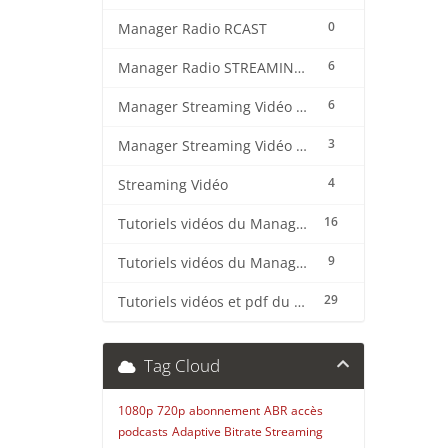
0
Manager Radio RCAST
6
Manager Radio STREAMING CENTER
6
Manager Streaming Vidéo TVMCP
3
Manager Streaming Vidéo VDO
4
Streaming Vidéo
16
Tutoriels vidéos du Manager Radio CentovaCast
9
Tutoriels vidéos du Manager Radio STREAMING CENTER
29
Tutoriels vidéos et pdf du CMS Radio Wordpress + OnAir2/Pro.Radio
Tag Cloud
1080p
720p
abonnement
ABR
accès
podcasts
Adaptive Bitrate Streaming