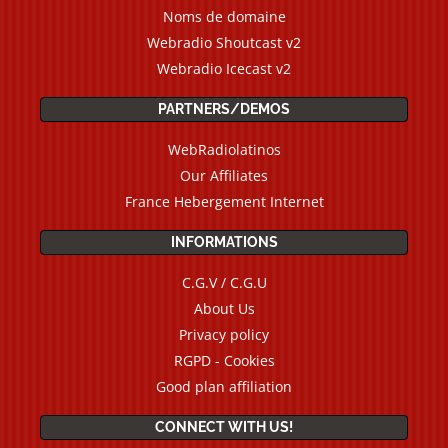
Noms de domaine
Webradio Shoutcast v2
Webradio Icecast v2
PARTNERS/DEMOS
WebRadiolatinos
Our Affiliates
France Hebergement Internet
INFORMATIONS
C.G.V / C.G.U
About Us
Privacy policy
RGPD - Cookies
Good plan affiliation
CONNECT WITH US!