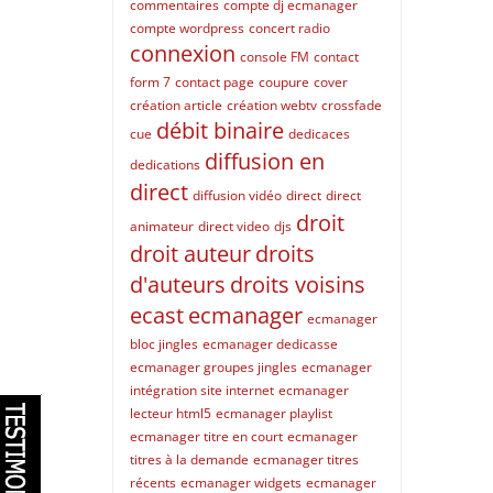
commentaires
compte dj ecmanager
compte wordpress
concert radio
connexion
console FM
contact
form 7
contact page
coupure
cover
création article
création webtv
crossfade
débit binaire
cue
dedicaces
diffusion en
dedications
direct
diffusion vidéo
direct
direct
droit
animateur
direct video
djs
droit auteur
droits
d'auteurs
droits voisins
ecast
ecmanager
ecmanager
bloc jingles
ecmanager dedicasse
ecmanager groupes jingles
ecmanager
intégration site internet
ecmanager
lecteur html5
ecmanager playlist
ecmanager titre en court
ecmanager
titres à la demande
ecmanager titres
récents
ecmanager widgets
ecmanager