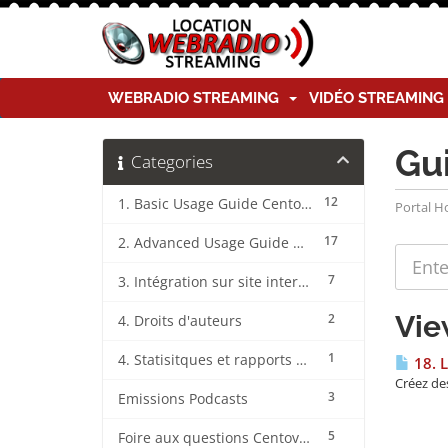
WEBRADIO STREAMING
VIDÉO STREAMIN
Gu
Categories
12
1. Basic Usage Guide CentovaCast
Portal 
17
2. Advanced Usage Guide CentovaCast
7
3. Intégration sur site internet CentovaCast
Vie
2
4. Droits d'auteurs
1
4. Statisitques et rapports CentovaCast
18. 
Créez des
3
Emissions Podcasts
5
Foire aux questions CentovaCast