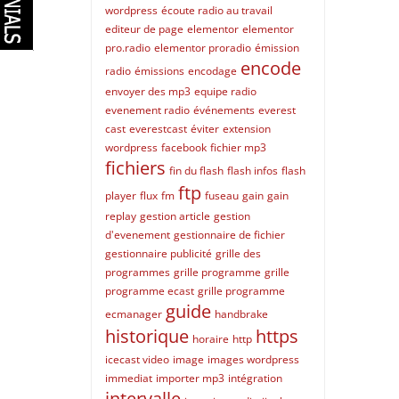
wordpress
écoute radio au travail
editeur de page
elementor
elementor
pro.radio
elementor proradio
émission
encode
radio
émissions
encodage
envoyer des mp3
equipe radio
evenement radio
événements
everest
cast
everestcast
éviter
extension
wordpress
facebook
fichier mp3
fichiers
fin du flash
flash infos
flash
ftp
player
flux
fm
fuseau
gain
gain
replay
gestion article
gestion
d'evenement
gestionnaire de fichier
gestionnaire publicité
grille des
programmes
grille programme
grille
programme ecast
grille programme
guide
ecmanager
handbrake
historique
https
horaire
http
icecast video
image
images wordpress
immediat
importer mp3
intégration
intervalle