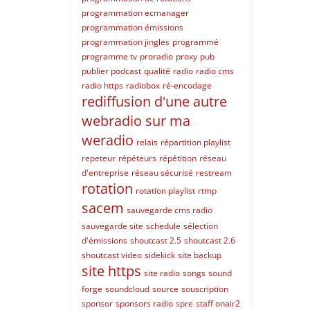
programmation ecmanager
programmation émissions
programmation jingles
programmé
programme tv
proradio
proxy
pub
publier podcast
qualité
radio
radio cms
radio https
radiobox
ré-encodage
rediffusion d'une autre
webradio sur ma
weradio
relais
répartition playlist
repeteur
répéteurs
répétition
réseau
d'entreprise
réseau sécurisé
restream
rotation
rotation playlist
rtmp
sacem
sauvegarde cms radio
sauvegarde site
schedule
sélection
d'émissions
shoutcast 2.5
shoutcast 2.6
shoutcast video
sidekick
site backup
site https
site radio
songs
sound
forge
soundcloud
source
souscription
sponsor
sponsors radio
spre
staff onair2