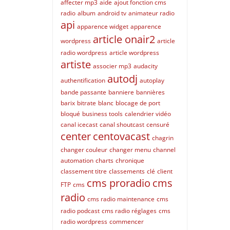
affecter mp3
aide
ajout fonction cms
radio
album
android tv
animateur radio
api
apparence widget
apparence
article onair2
wordpress
article
radio wordpress
article wordpress
artiste
associer mp3
audacity
autodj
authentification
autoplay
bande passante
banniere
bannières
barix
bitrate
blanc
blocage de port
bloqué
business tools
calendrier vidéo
canal icecast
canal shoutcast
censuré
center
centovacast
chagrin
changer couleur
changer menu
channel
automation
charts
chronique
classement titre
classements
clé
client
cms proradio
cms
FTP
cms
radio
cms radio maintenance
cms
radio podcast
cms radio réglages
cms
radio wordpress
commencer