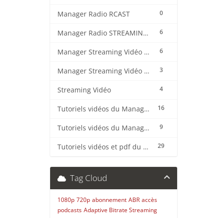
0
Manager Radio RCAST
6
Manager Radio STREAMING CENTER
6
Manager Streaming Vidéo TVMCP
3
Manager Streaming Vidéo VDO
4
Streaming Vidéo
16
Tutoriels vidéos du Manager Radio CentovaCast
9
Tutoriels vidéos du Manager Radio STREAMING CENTER
29
Tutoriels vidéos et pdf du CMS Radio Wordpress + OnAir2/Pro.Radio
Tag Cloud
1080p
720p
abonnement
ABR
accès
podcasts
Adaptive Bitrate Streaming