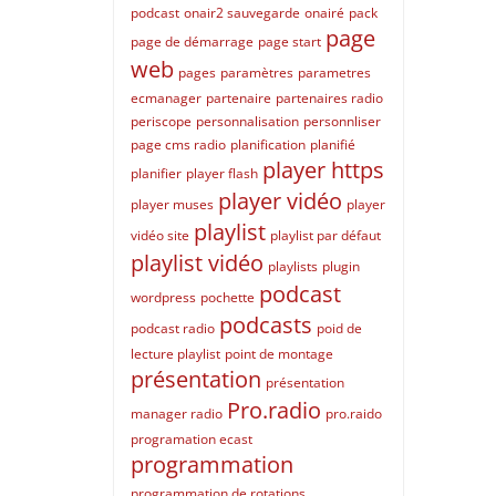
podcast
onair2 sauvegarde
onairé
pack
page
page de démarrage
page start
web
pages
paramètres
parametres
ecmanager
partenaire
partenaires radio
periscope
personnalisation
personnliser
page cms radio
planification
planifié
player https
planifier
player flash
player vidéo
player muses
player
playlist
vidéo site
playlist par défaut
playlist vidéo
playlists
plugin
podcast
wordpress
pochette
podcasts
podcast radio
poid de
lecture playlist
point de montage
présentation
présentation
Pro.radio
manager radio
pro.raido
programation ecast
programmation
programmation de rotations