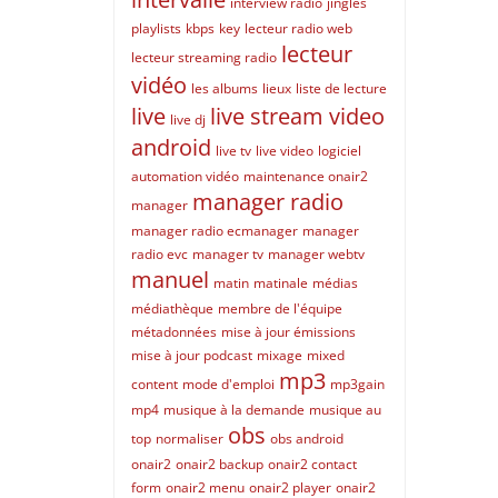
interview radio
jingles
playlists
kbps
key
lecteur radio web
lecteur
lecteur streaming radio
vidéo
les albums
lieux
liste de lecture
live
live stream video
live dj
android
live tv
live video
logiciel
automation vidéo
maintenance onair2
manager radio
manager
manager radio ecmanager
manager
radio evc
manager tv
manager webtv
manuel
matin
matinale
médias
médiathèque
membre de l'équipe
métadonnées
mise à jour émissions
mise à jour podcast
mixage
mixed
mp3
content
mode d'emploi
mp3gain
mp4
musique à la demande
musique au
obs
top
normaliser
obs android
onair2
onair2 backup
onair2 contact
form
onair2 menu
onair2 player
onair2