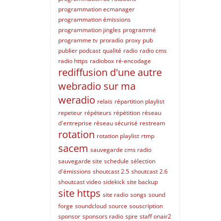
programmation ecmanager
programmation émissions
programmation jingles
programmé
programme tv
proradio
proxy
pub
publier podcast
qualité
radio
radio cms
radio https
radiobox
ré-encodage
rediffusion d'une autre
webradio sur ma
weradio
relais
répartition playlist
repeteur
répéteurs
répétition
réseau
d'entreprise
réseau sécurisé
restream
rotation
rotation playlist
rtmp
sacem
sauvegarde cms radio
sauvegarde site
schedule
sélection
d'émissions
shoutcast 2.5
shoutcast 2.6
shoutcast video
sidekick
site backup
site https
site radio
songs
sound
forge
soundcloud
source
souscription
sponsor
sponsors radio
spre
staff onair2