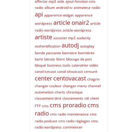
affecter mp3
aide
ajout fonction cms
radio
album
android tv
animateur radio
api
apparence widget
apparence
article onair2
wordpress
article
radio wordpress
article wordpress
artiste
associer mp3
audacity
autodj
authentification
autoplay
bande passante
banniere
bannières
barix
bitrate
blanc
blocage de port
bloqué
business tools
calendrier vidéo
canal icecast
canal shoutcast
censuré
center
centovacast
chagrin
changer couleur
changer menu
channel
automation
charts
chronique
classement titre
classements
clé
client
cms proradio
cms
FTP
cms
radio
cms radio maintenance
cms
radio podcast
cms radio réglages
cms
radio wordpress
commencer