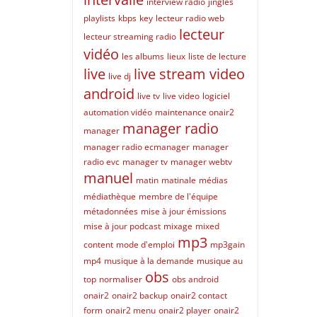
interview radio
jingles
playlists
kbps
key
lecteur radio web
lecteur
lecteur streaming radio
vidéo
les albums
lieux
liste de lecture
live
live stream video
live dj
android
live tv
live video
logiciel
automation vidéo
maintenance onair2
manager radio
manager
manager radio ecmanager
manager
radio evc
manager tv
manager webtv
manuel
matin
matinale
médias
médiathèque
membre de l'équipe
métadonnées
mise à jour émissions
mise à jour podcast
mixage
mixed
mp3
content
mode d'emploi
mp3gain
mp4
musique à la demande
musique au
obs
top
normaliser
obs android
onair2
onair2 backup
onair2 contact
form
onair2 menu
onair2 player
onair2