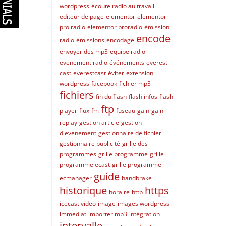
wordpress
écoute radio au travail
editeur de page
elementor
elementor
pro.radio
elementor proradio
émission
encode
radio
émissions
encodage
envoyer des mp3
equipe radio
evenement radio
événements
everest
cast
everestcast
éviter
extension
wordpress
facebook
fichier mp3
fichiers
fin du flash
flash infos
flash
ftp
player
flux
fm
fuseau
gain
gain
replay
gestion article
gestion
d'evenement
gestionnaire de fichier
gestionnaire publicité
grille des
programmes
grille programme
grille
programme ecast
grille programme
guide
ecmanager
handbrake
historique
https
horaire
http
icecast video
image
images wordpress
immediat
importer mp3
intégration
intervalle