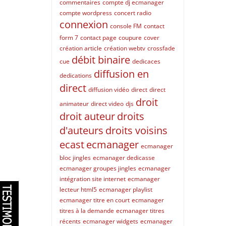
commentaires
compte dj ecmanager
compte wordpress
concert radio
connexion
console FM
contact
form 7
contact page
coupure
cover
création article
création webtv
crossfade
débit binaire
cue
dedicaces
diffusion en
dedications
direct
diffusion vidéo
direct
direct
droit
animateur
direct video
djs
droit auteur
droits
d'auteurs
droits voisins
ecast
ecmanager
ecmanager
bloc jingles
ecmanager dedicasse
ecmanager groupes jingles
ecmanager
intégration site internet
ecmanager
lecteur html5
ecmanager playlist
ecmanager titre en court
ecmanager
titres à la demande
ecmanager titres
récents
ecmanager widgets
ecmanager