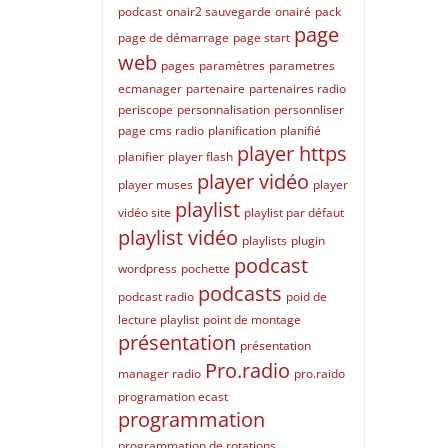
podcast
onair2 sauvegarde
onairé
pack
page
page de démarrage
page start
web
pages
paramètres
parametres
ecmanager
partenaire
partenaires radio
periscope
personnalisation
personnliser
page cms radio
planification
planifié
player https
planifier
player flash
player vidéo
player muses
player
playlist
vidéo site
playlist par défaut
playlist vidéo
playlists
plugin
podcast
wordpress
pochette
podcasts
podcast radio
poid de
lecture playlist
point de montage
présentation
présentation
Pro.radio
manager radio
pro.raido
programation ecast
programmation
programmation de rotations