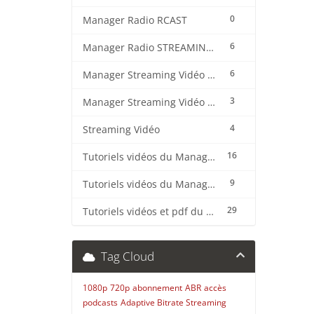
0
Manager Radio RCAST
6
Manager Radio STREAMING CENTER
6
Manager Streaming Vidéo TVMCP
3
Manager Streaming Vidéo VDO
4
Streaming Vidéo
16
Tutoriels vidéos du Manager Radio CentovaCast
9
Tutoriels vidéos du Manager Radio STREAMING CENTER
29
Tutoriels vidéos et pdf du CMS Radio Wordpress + OnAir2/Pro.Radio
Tag Cloud
1080p
720p
abonnement
ABR
accès
podcasts
Adaptive Bitrate Streaming