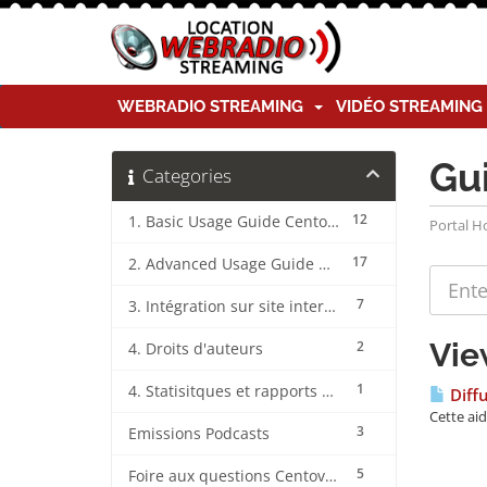
WEBRADIO STREAMING
VIDÉO STREAMIN
Gu
Categories
12
1. Basic Usage Guide CentovaCast
Portal 
17
2. Advanced Usage Guide CentovaCast
7
3. Intégration sur site internet CentovaCast
Vie
2
4. Droits d'auteurs
1
4. Statisitques et rapports CentovaCast
Diffu
Cette ai
3
Emissions Podcasts
5
Foire aux questions CentovaCast