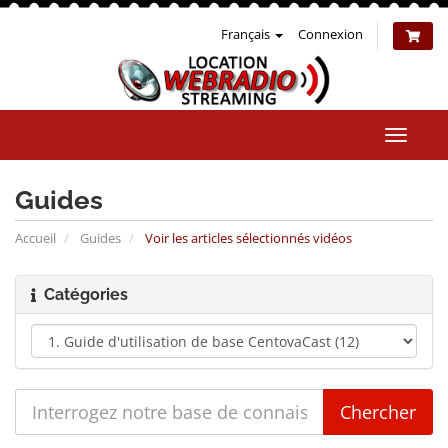
Français
Connexion
Bascul
la
naviga
Guides
Accueil
Guides
Voir les articles sélectionnés vidéos
Catégories