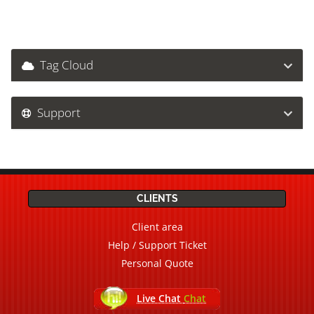
Tag Cloud
Support
CLIENTS
Client area
Help / Support Ticket
Personal Quote
Live Chat
Chat