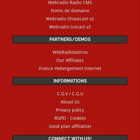
Webradio Radio CMS
Noms de domaine
Webradio Shoutcast v2
Webradio Icecast v2
PARTNERS/DEMOS
WebRadiolatinos
Our Affiliates
France Hebergement Internet
INFORMATIONS
C.G.V / C.G.U
About Us
Privacy policy
RGPD - Cookies
Good plan affiliation
CONNECT WITH US!