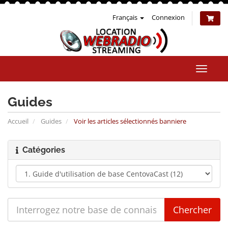
Français
Connexion
Bascul
la
naviga
Guides
Accueil
Guides
Voir les articles sélectionnés banniere
Catégories