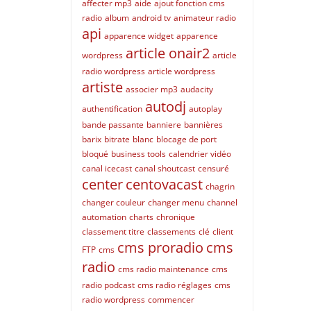
affecter mp3
aide
ajout fonction cms
radio
album
android tv
animateur radio
api
apparence widget
apparence
article onair2
wordpress
article
radio wordpress
article wordpress
artiste
associer mp3
audacity
autodj
authentification
autoplay
bande passante
banniere
bannières
barix
bitrate
blanc
blocage de port
bloqué
business tools
calendrier vidéo
canal icecast
canal shoutcast
censuré
center
centovacast
chagrin
changer couleur
changer menu
channel
automation
charts
chronique
classement titre
classements
clé
client
cms proradio
cms
FTP
cms
radio
cms radio maintenance
cms
radio podcast
cms radio réglages
cms
radio wordpress
commencer