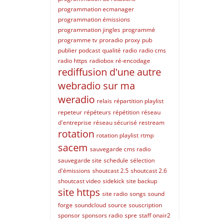
programmation ecmanager
programmation émissions
programmation jingles
programmé
programme tv
proradio
proxy
pub
publier podcast
qualité
radio
radio cms
radio https
radiobox
ré-encodage
rediffusion d'une autre
webradio sur ma
weradio
relais
répartition playlist
repeteur
répéteurs
répétition
réseau
d'entreprise
réseau sécurisé
restream
rotation
rotation playlist
rtmp
sacem
sauvegarde cms radio
sauvegarde site
schedule
sélection
d'émissions
shoutcast 2.5
shoutcast 2.6
shoutcast video
sidekick
site backup
site https
site radio
songs
sound
forge
soundcloud
source
souscription
sponsor
sponsors radio
spre
staff onair2