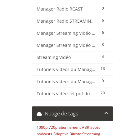
0
Manager Radio RCAST
6
Manager Radio STREAMING CENTER
6
Manager Streaming Vidéo TVMCP
3
Manager Streaming Vidéo VDO
4
Streaming Vidéo
16
Tutoriels vidéos du Manager Radio CentovaCast
9
Tutoriels vidéos du Manager Radio STREAMING CENTER
29
Tutoriels vidéos et pdf du CMS Radio Wordpress + OnAir2/Pro.Radio
Nuage de tags
1080p
720p
abonnement
ABR
accès
podcasts
Adaptive Bitrate Streaming