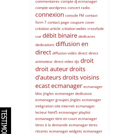
commentaires
compte dj ecmanager
compte wordpress
concert radio
connexion
console FM
contact
form 7
contact page
coupure
cover
création article
création webtv
crossfade
débit binaire
cue
dedicaces
diffusion en
dedications
direct
diffusion vidéo
direct
direct
droit
animateur
direct video
djs
droit auteur
droits
d'auteurs
droits voisins
ecast
ecmanager
ecmanager
bloc jingles
ecmanager dedicasse
ecmanager groupes jingles
ecmanager
intégration site internet
ecmanager
lecteur html5
ecmanager playlist
ecmanager titre en court
ecmanager
titres à la demande
ecmanager titres
récents
ecmanager widgets
ecmanager