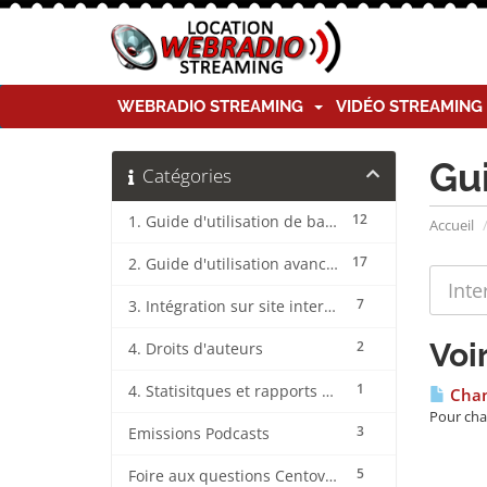
WEBRADIO STREAMING
VIDÉO STREAMIN
Gu
Catégories
12
1. Guide d'utilisation de base CentovaCast
Accueil
17
2. Guide d'utilisation avancée CentovaCast
7
3. Intégration sur site internet CentovaCast
Voi
2
4. Droits d'auteurs
1
4. Statisitques et rapports CentovaCast
Chan
Pour cha
3
Emissions Podcasts
5
Foire aux questions CentovaCast