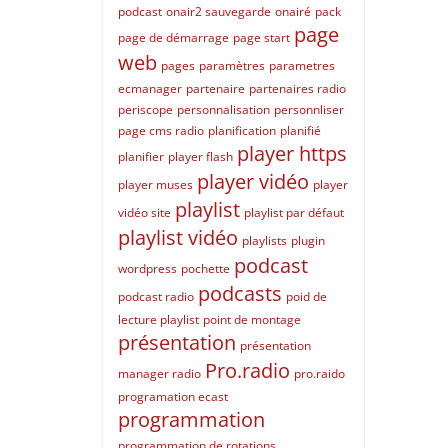
podcast
onair2 sauvegarde
onairé
pack
page
page de démarrage
page start
web
pages
paramètres
parametres
ecmanager
partenaire
partenaires radio
periscope
personnalisation
personnliser
page cms radio
planification
planifié
player https
planifier
player flash
player vidéo
player muses
player
playlist
vidéo site
playlist par défaut
playlist vidéo
playlists
plugin
podcast
wordpress
pochette
podcasts
podcast radio
poid de
lecture playlist
point de montage
présentation
présentation
Pro.radio
manager radio
pro.raido
programation ecast
programmation
programmation de rotations