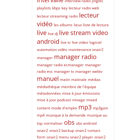
interview radio
jingles
playlists
kbps
key
lecteur radio web
lecteur
lecteur streaming radio
vidéo
les albums
lieux
liste de lecture
live
live stream video
live dj
android
live tv
live video
logiciel
automation vidéo
maintenance onair2
manager radio
manager
manager radio ecmanager
manager
radio evc
manager tv
manager webtv
manuel
matin
matinale
médias
médiathèque
membre de l'équipe
métadonnées
mise à jour émissions
mise à jour podcast
mixage
mixed
mp3
content
mode d'emploi
mp3gain
mp4
musique à la demande
musique au
obs
top
normaliser
obs android
onair2
onair2 backup
onair2 contact
form
onair2 menu
onair2 player
onair2