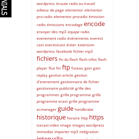
wordpress
écoute radio au travail
editeur de page
elementor
elementor
pro.radio
elementor proradio
émission
encode
radio
émissions
encodage
envoyer des mp3
equipe radio
evenement radio
événements
everest
cast
everestcast
éviter
extension
wordpress
facebook
fichier mp3
fichiers
fin du flash
flash infos
flash
ftp
player
flux
fm
fuseau
gain
gain
replay
gestion article
gestion
d'evenement
gestionnaire de fichier
gestionnaire publicité
grille des
programmes
grille programme
grille
programme ecast
grille programme
guide
ecmanager
handbrake
historique
https
horaire
http
icecast video
image
images wordpress
immediat
importer mp3
intégration
intervalle