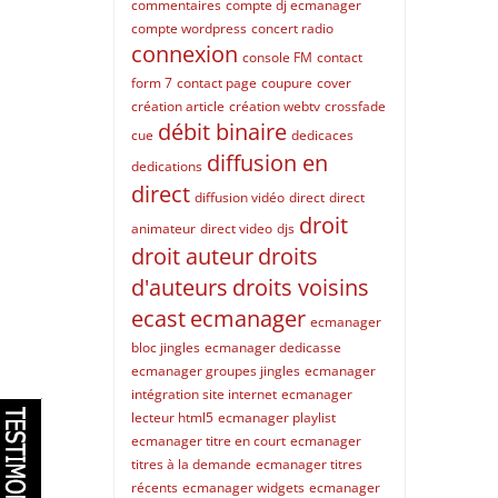
commentaires
compte dj ecmanager
compte wordpress
concert radio
connexion
console FM
contact
form 7
contact page
coupure
cover
création article
création webtv
crossfade
débit binaire
cue
dedicaces
diffusion en
dedications
direct
diffusion vidéo
direct
direct
droit
animateur
direct video
djs
droit auteur
droits
d'auteurs
droits voisins
ecast
ecmanager
ecmanager
bloc jingles
ecmanager dedicasse
ecmanager groupes jingles
ecmanager
intégration site internet
ecmanager
lecteur html5
ecmanager playlist
ecmanager titre en court
ecmanager
titres à la demande
ecmanager titres
récents
ecmanager widgets
ecmanager