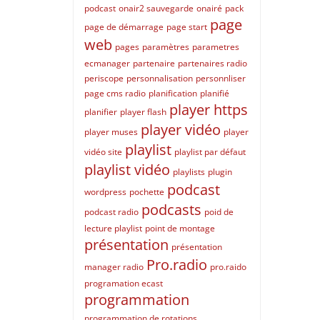
podcast
onair2 sauvegarde
onairé
pack
page
page de démarrage
page start
web
pages
paramètres
parametres
ecmanager
partenaire
partenaires radio
periscope
personnalisation
personnliser
page cms radio
planification
planifié
player https
planifier
player flash
player vidéo
player muses
player
playlist
vidéo site
playlist par défaut
playlist vidéo
playlists
plugin
podcast
wordpress
pochette
podcasts
podcast radio
poid de
lecture playlist
point de montage
présentation
présentation
Pro.radio
manager radio
pro.raido
programation ecast
programmation
programmation de rotations