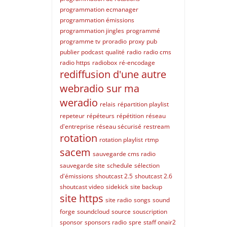
programmation ecmanager
programmation émissions
programmation jingles
programmé
programme tv
proradio
proxy
pub
publier podcast
qualité
radio
radio cms
radio https
radiobox
ré-encodage
rediffusion d'une autre
webradio sur ma
weradio
relais
répartition playlist
repeteur
répéteurs
répétition
réseau
d'entreprise
réseau sécurisé
restream
rotation
rotation playlist
rtmp
sacem
sauvegarde cms radio
sauvegarde site
schedule
sélection
d'émissions
shoutcast 2.5
shoutcast 2.6
shoutcast video
sidekick
site backup
site https
site radio
songs
sound
forge
soundcloud
source
souscription
sponsor
sponsors radio
spre
staff onair2