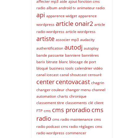
affecter mp3
aide
ajout fonction cms
radio
album
android tv
animateur radio
api
apparence widget
apparence
article onair2
wordpress
article
radio wordpress
article wordpress
artiste
associer mp3
audacity
autodj
authentification
autoplay
bande passante
banniere
bannières
barix
bitrate
blanc
blocage de port
bloqué
business tools
calendrier vidéo
canal icecast
canal shoutcast
censuré
center
centovacast
chagrin
changer couleur
changer menu
channel
automation
charts
chronique
classement titre
classements
clé
client
cms proradio
cms
FTP
cms
radio
cms radio maintenance
cms
radio podcast
cms radio réglages
cms
radio wordpress
commencer