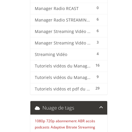
0
Manager Radio RCAST
6
Manager Radio STREAMING CENTER
6
Manager Streaming Vidéo TVMCP
3
Manager Streaming Vidéo VDO
4
Streaming Vidéo
16
Tutoriels vidéos du Manager Radio CentovaCast
9
Tutoriels vidéos du Manager Radio STREAMING CENTER
29
Tutoriels vidéos et pdf du CMS Radio Wordpress + OnAir2/Pro.Radio
Nuage de tags
1080p
720p
abonnement
ABR
accès
podcasts
Adaptive Bitrate Streaming