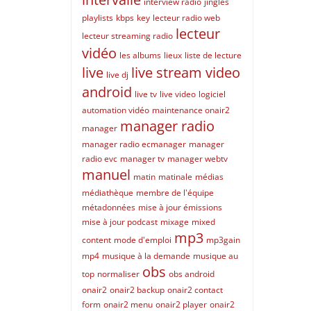
interview radio
jingles
playlists
kbps
key
lecteur radio web
lecteur
lecteur streaming radio
vidéo
les albums
lieux
liste de lecture
live
live stream video
live dj
android
live tv
live video
logiciel
automation vidéo
maintenance onair2
manager radio
manager
manager radio ecmanager
manager
radio evc
manager tv
manager webtv
manuel
matin
matinale
médias
médiathèque
membre de l'équipe
métadonnées
mise à jour émissions
mise à jour podcast
mixage
mixed
mp3
content
mode d'emploi
mp3gain
mp4
musique à la demande
musique au
obs
top
normaliser
obs android
onair2
onair2 backup
onair2 contact
form
onair2 menu
onair2 player
onair2