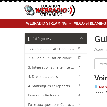
WEBRADIO STREAMING
VIDÉO STREAMIN
Gu
Catégories
12
1. Guide d'utilisation de base CentovaCast
Accueil
17
2. Guide d'utilisation avancée CentovaCast
7
3. Intégration sur site internet CentovaCast
Voi
2
4. Droits d'auteurs
1
4. Statisitques et rapports CentovaCast
Ma we
Vous n’ê
3
Emissions Podcasts
5
Foire aux questions CentovaCast