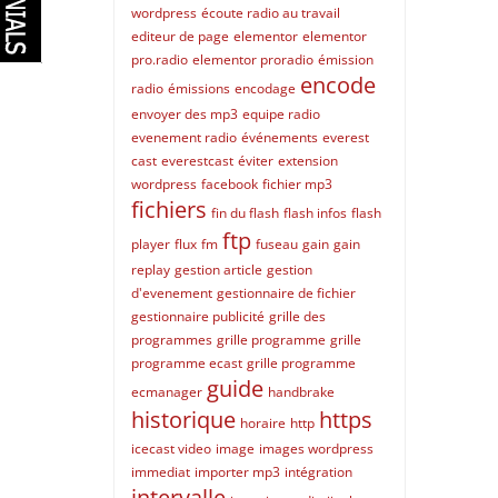
wordpress
écoute radio au travail
editeur de page
elementor
elementor
pro.radio
elementor proradio
émission
encode
radio
émissions
encodage
envoyer des mp3
equipe radio
evenement radio
événements
everest
cast
everestcast
éviter
extension
wordpress
facebook
fichier mp3
fichiers
fin du flash
flash infos
flash
ftp
player
flux
fm
fuseau
gain
gain
replay
gestion article
gestion
d'evenement
gestionnaire de fichier
gestionnaire publicité
grille des
programmes
grille programme
grille
programme ecast
grille programme
guide
ecmanager
handbrake
historique
https
horaire
http
icecast video
image
images wordpress
immediat
importer mp3
intégration
intervalle