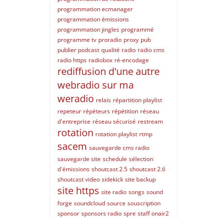
programmation ecmanager
programmation émissions
programmation jingles
programmé
programme tv
proradio
proxy
pub
publier podcast
qualité
radio
radio cms
radio https
radiobox
ré-encodage
rediffusion d'une autre
webradio sur ma
weradio
relais
répartition playlist
repeteur
répéteurs
répétition
réseau
d'entreprise
réseau sécurisé
restream
rotation
rotation playlist
rtmp
sacem
sauvegarde cms radio
sauvegarde site
schedule
sélection
d'émissions
shoutcast 2.5
shoutcast 2.6
shoutcast video
sidekick
site backup
site https
site radio
songs
sound
forge
soundcloud
source
souscription
sponsor
sponsors radio
spre
staff onair2