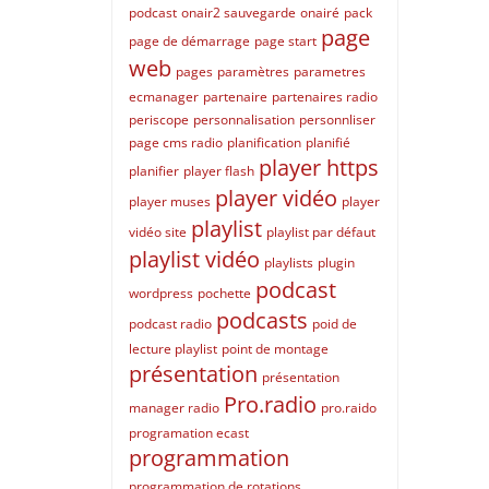
podcast
onair2 sauvegarde
onairé
pack
page
page de démarrage
page start
web
pages
paramètres
parametres
ecmanager
partenaire
partenaires radio
periscope
personnalisation
personnliser
page cms radio
planification
planifié
player https
planifier
player flash
player vidéo
player muses
player
playlist
vidéo site
playlist par défaut
playlist vidéo
playlists
plugin
podcast
wordpress
pochette
podcasts
podcast radio
poid de
lecture playlist
point de montage
présentation
présentation
Pro.radio
manager radio
pro.raido
programation ecast
programmation
programmation de rotations