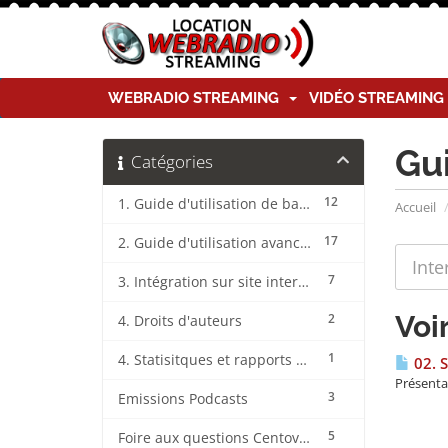
WEBRADIO STREAMING
VIDÉO STREAMIN
Gu
Catégories
12
1. Guide d'utilisation de base CentovaCast
Accueil
17
2. Guide d'utilisation avancée CentovaCast
7
3. Intégration sur site internet CentovaCast
Voi
2
4. Droits d'auteurs
1
4. Statisitques et rapports CentovaCast
02. 
Présenta
3
Emissions Podcasts
5
Foire aux questions CentovaCast