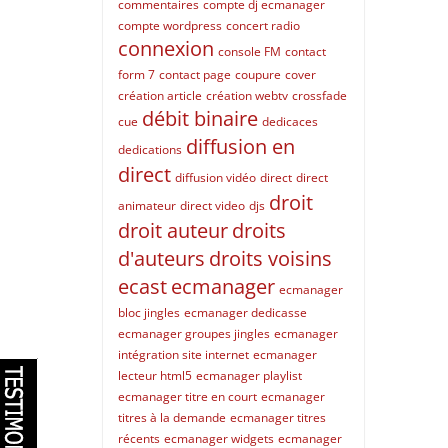
commentaires
compte dj ecmanager
compte wordpress
concert radio
connexion
console FM
contact
form 7
contact page
coupure
cover
création article
création webtv
crossfade
débit binaire
cue
dedicaces
diffusion en
dedications
direct
diffusion vidéo
direct
direct
droit
animateur
direct video
djs
droit auteur
droits
d'auteurs
droits voisins
ecast
ecmanager
ecmanager
bloc jingles
ecmanager dedicasse
ecmanager groupes jingles
ecmanager
intégration site internet
ecmanager
lecteur html5
ecmanager playlist
ecmanager titre en court
ecmanager
titres à la demande
ecmanager titres
récents
ecmanager widgets
ecmanager