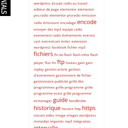
wordpress
écoute radio au travail
editeur de page
elementor
elementor
pro.radio
elementor proradio
émission
encode
radio
émissions
encodage
envoyer des mp3
equipe radio
evenement radio
événements
everest
cast
everestcast
éviter
extension
wordpress
facebook
fichier mp3
fichiers
fin du flash
flash infos
flash
ftp
player
flux
fm
fuseau
gain
gain
replay
gestion article
gestion
d'evenement
gestionnaire de fichier
gestionnaire publicité
grille des
programmes
grille programme
grille
programme ecast
grille programme
guide
ecmanager
handbrake
historique
https
horaire
http
icecast video
image
images wordpress
immediat
importer mp3
intégration
intervalle