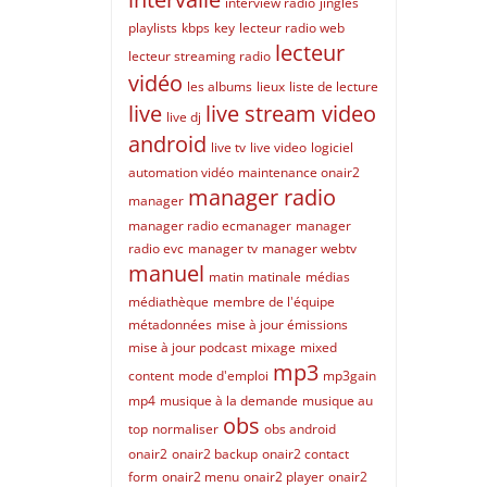
interview radio
jingles
playlists
kbps
key
lecteur radio web
lecteur
lecteur streaming radio
vidéo
les albums
lieux
liste de lecture
live
live stream video
live dj
android
live tv
live video
logiciel
automation vidéo
maintenance onair2
manager radio
manager
manager radio ecmanager
manager
radio evc
manager tv
manager webtv
manuel
matin
matinale
médias
médiathèque
membre de l'équipe
métadonnées
mise à jour émissions
mise à jour podcast
mixage
mixed
mp3
content
mode d'emploi
mp3gain
mp4
musique à la demande
musique au
obs
top
normaliser
obs android
onair2
onair2 backup
onair2 contact
form
onair2 menu
onair2 player
onair2