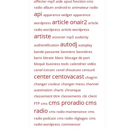
affecter mp3
aide
ajout fonction cms
radio
album
android tv
animateur radio
api
apparence widget
apparence
article onair2
wordpress
article
radio wordpress
article wordpress
artiste
associer mp3
audacity
autodj
authentification
autoplay
bande passante
banniere
bannières
barix
bitrate
blanc
blocage de port
bloqué
business tools
calendrier vidéo
canal icecast
canal shoutcast
censuré
center
centovacast
chagrin
changer couleur
changer menu
channel
automation
charts
chronique
classement titre
classements
clé
client
cms proradio
cms
FTP
cms
radio
cms radio maintenance
cms
radio podcast
cms radio réglages
cms
radio wordpress
commencer