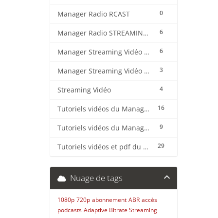
0
Manager Radio RCAST
6
Manager Radio STREAMING CENTER
6
Manager Streaming Vidéo TVMCP
3
Manager Streaming Vidéo VDO
4
Streaming Vidéo
16
Tutoriels vidéos du Manager Radio CentovaCast
9
Tutoriels vidéos du Manager Radio STREAMING CENTER
29
Tutoriels vidéos et pdf du CMS Radio Wordpress + OnAir2/Pro.Radio
Nuage de tags
1080p
720p
abonnement
ABR
accès
podcasts
Adaptive Bitrate Streaming