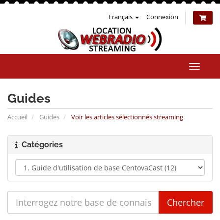
Français
Connexion
Bascul
la
naviga
Guides
Accueil
Guides
Voir les articles sélectionnés streaming
Catégories