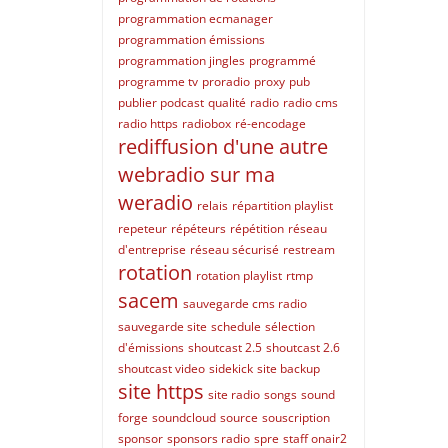
programmation ecmanager
programmation émissions
programmation jingles
programmé
programme tv
proradio
proxy
pub
publier podcast
qualité
radio
radio cms
radio https
radiobox
ré-encodage
rediffusion d'une autre
webradio sur ma
weradio
relais
répartition playlist
repeteur
répéteurs
répétition
réseau
d'entreprise
réseau sécurisé
restream
rotation
rotation playlist
rtmp
sacem
sauvegarde cms radio
sauvegarde site
schedule
sélection
d'émissions
shoutcast 2.5
shoutcast 2.6
shoutcast video
sidekick
site backup
site https
site radio
songs
sound
forge
soundcloud
source
souscription
sponsor
sponsors radio
spre
staff onair2