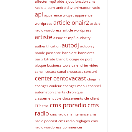
affecter mp3
aide
ajout fonction cms
radio
album
android tv
animateur radio
api
apparence widget
apparence
article onair2
wordpress
article
radio wordpress
article wordpress
artiste
associer mp3
audacity
autodj
authentification
autoplay
bande passante
banniere
bannières
barix
bitrate
blanc
blocage de port
bloqué
business tools
calendrier vidéo
canal icecast
canal shoutcast
censuré
center
centovacast
chagrin
changer couleur
changer menu
channel
automation
charts
chronique
classement titre
classements
clé
client
cms proradio
cms
FTP
cms
radio
cms radio maintenance
cms
radio podcast
cms radio réglages
cms
radio wordpress
commencer