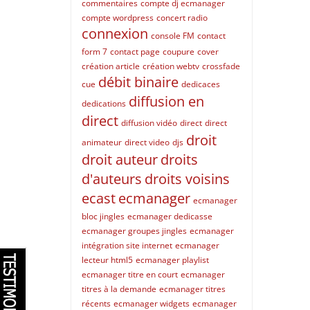
commentaires
compte dj ecmanager
compte wordpress
concert radio
connexion
console FM
contact
form 7
contact page
coupure
cover
création article
création webtv
crossfade
débit binaire
cue
dedicaces
diffusion en
dedications
direct
diffusion vidéo
direct
direct
droit
animateur
direct video
djs
droit auteur
droits
d'auteurs
droits voisins
ecast
ecmanager
ecmanager
bloc jingles
ecmanager dedicasse
ecmanager groupes jingles
ecmanager
intégration site internet
ecmanager
lecteur html5
ecmanager playlist
ecmanager titre en court
ecmanager
titres à la demande
ecmanager titres
récents
ecmanager widgets
ecmanager