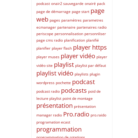
podcast
onair2 sauvegarde
onairé
pack
page
page de démarrage
page start
web
pages
paramètres
parametres
ecmanager
partenaire
partenaires radio
periscope
personnalisation
personnliser
page cms radio
planification
planifié
player https
planifier
player flash
player vidéo
player muses
player
playlist
vidéo site
playlist par défaut
playlist vidéo
playlists
plugin
podcast
wordpress
pochette
podcasts
podcast radio
poid de
lecture playlist
point de montage
présentation
présentation
Pro.radio
manager radio
pro.raido
programation ecast
programmation
programmation de rotations