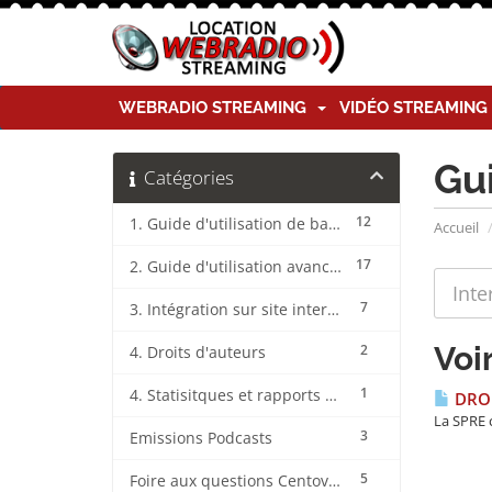
WEBRADIO STREAMING
VIDÉO STREAMIN
Gu
Catégories
12
1. Guide d'utilisation de base CentovaCast
Accueil
17
2. Guide d'utilisation avancée CentovaCast
7
3. Intégration sur site internet CentovaCast
Voir
2
4. Droits d'auteurs
1
4. Statisitques et rapports CentovaCast
DROI
La SPRE c
3
Emissions Podcasts
5
Foire aux questions CentovaCast