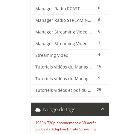
0
Manager Radio RCAST
6
Manager Radio STREAMING CENTER
6
Manager Streaming Vidéo TVMCP
3
Manager Streaming Vidéo VDO
4
Streaming Vidéo
16
Tutoriels vidéos du Manager Radio CentovaCast
9
Tutoriels vidéos du Manager Radio STREAMING CENTER
29
Tutoriels vidéos et pdf du CMS Radio Wordpress + OnAir2/Pro.Radio
Nuage de tags
1080p
720p
abonnement
ABR
accès
podcasts
Adaptive Bitrate Streaming