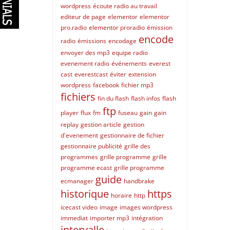
wordpress
écoute radio au travail
editeur de page
elementor
elementor
pro.radio
elementor proradio
émission
encode
radio
émissions
encodage
envoyer des mp3
equipe radio
evenement radio
événements
everest
cast
everestcast
éviter
extension
wordpress
facebook
fichier mp3
fichiers
fin du flash
flash infos
flash
ftp
player
flux
fm
fuseau
gain
gain
replay
gestion article
gestion
d'evenement
gestionnaire de fichier
gestionnaire publicité
grille des
programmes
grille programme
grille
programme ecast
grille programme
guide
ecmanager
handbrake
historique
https
horaire
http
icecast video
image
images wordpress
immediat
importer mp3
intégration
intervalle