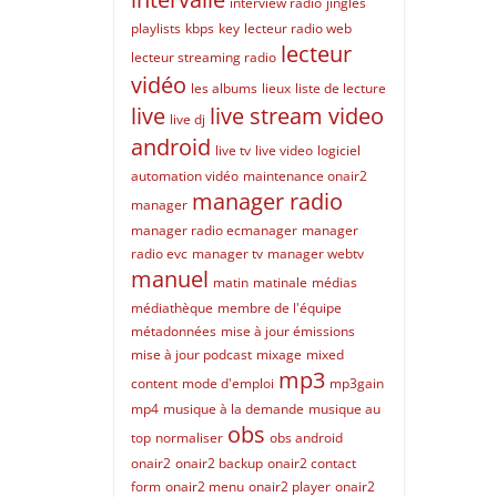
interview radio
jingles
playlists
kbps
key
lecteur radio web
lecteur
lecteur streaming radio
vidéo
les albums
lieux
liste de lecture
live
live stream video
live dj
android
live tv
live video
logiciel
automation vidéo
maintenance onair2
manager radio
manager
manager radio ecmanager
manager
radio evc
manager tv
manager webtv
manuel
matin
matinale
médias
médiathèque
membre de l'équipe
métadonnées
mise à jour émissions
mise à jour podcast
mixage
mixed
mp3
content
mode d'emploi
mp3gain
mp4
musique à la demande
musique au
obs
top
normaliser
obs android
onair2
onair2 backup
onair2 contact
form
onair2 menu
onair2 player
onair2