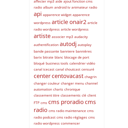
affecter mp3
aide
ajout fonction cms
radio
album
android tv
animateur radio
api
apparence widget
apparence
article onair2
wordpress
article
radio wordpress
article wordpress
artiste
associer mp3
audacity
autodj
authentification
autoplay
bande passante
banniere
bannières
barix
bitrate
blanc
blocage de port
bloqué
business tools
calendrier vidéo
canal icecast
canal shoutcast
censuré
center
centovacast
chagrin
changer couleur
changer menu
channel
automation
charts
chronique
classement titre
classements
clé
client
cms proradio
cms
FTP
cms
radio
cms radio maintenance
cms
radio podcast
cms radio réglages
cms
radio wordpress
commencer