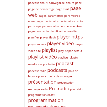
podcast
onair2 sauvegarde
onairé
pack
page
page de démarrage
page start
web
pages
paramètres
parametres
ecmanager
partenaire
partenaires radio
periscope
personnalisation
personnliser
page cms radio
planification
planifié
player https
planifier
player flash
player vidéo
player muses
player
playlist
vidéo site
playlist par défaut
playlist vidéo
playlists
plugin
podcast
wordpress
pochette
podcasts
podcast radio
poid de
lecture playlist
point de montage
présentation
présentation
Pro.radio
manager radio
pro.raido
programation ecast
programmation
programmation de rotations