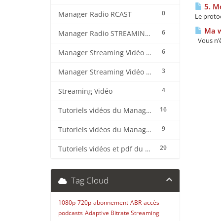
5. Mo
0
Manager Radio RCAST
Le protoc
Ma we
6
Manager Radio STREAMING CENTER
Vous n’ê
6
Manager Streaming Vidéo TVMCP
3
Manager Streaming Vidéo VDO
4
Streaming Vidéo
16
Tutoriels vidéos du Manager Radio CentovaCast
9
Tutoriels vidéos du Manager Radio STREAMING CENTER
29
Tutoriels vidéos et pdf du CMS Radio Wordpress + OnAir2/Pro.Radio
Tag Cloud
1080p
720p
abonnement
ABR
accès
podcasts
Adaptive Bitrate Streaming