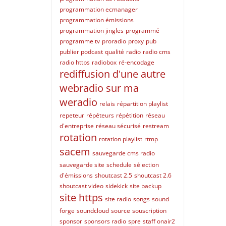
programmation ecmanager
programmation émissions
programmation jingles
programmé
programme tv
proradio
proxy
pub
publier podcast
qualité
radio
radio cms
radio https
radiobox
ré-encodage
rediffusion d'une autre
webradio sur ma
weradio
relais
répartition playlist
repeteur
répéteurs
répétition
réseau
d'entreprise
réseau sécurisé
restream
rotation
rotation playlist
rtmp
sacem
sauvegarde cms radio
sauvegarde site
schedule
sélection
d'émissions
shoutcast 2.5
shoutcast 2.6
shoutcast video
sidekick
site backup
site https
site radio
songs
sound
forge
soundcloud
source
souscription
sponsor
sponsors radio
spre
staff onair2