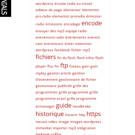
wordpress
écoute radio au travail
editeur de page
elementor
elementor
pro.radio
elementor proradio
émission
encode
radio
émissions
encodage
envoyer des mp3
equipe radio
evenement radio
événements
everest
cast
everestcast
éviter
extension
wordpress
facebook
fichier mp3
fichiers
fin du flash
flash infos
flash
ftp
player
flux
fm
fuseau
gain
gain
replay
gestion article
gestion
d'evenement
gestionnaire de fichier
gestionnaire publicité
grille des
programmes
grille programme
grille
programme ecast
grille programme
guide
ecmanager
handbrake
historique
https
horaire
http
icecast video
image
images wordpress
immediat
importer mp3
intégration
intervalle