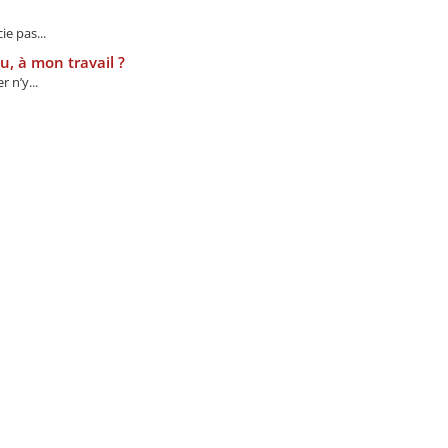
e pas...
, à mon travail ?
 n’y...