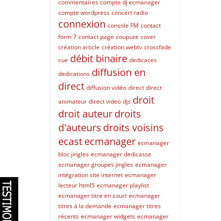
commentaires
compte dj ecmanager
compte wordpress
concert radio
connexion
console FM
contact
form 7
contact page
coupure
cover
création article
création webtv
crossfade
débit binaire
cue
dedicaces
diffusion en
dedications
direct
diffusion vidéo
direct
direct
droit
animateur
direct video
djs
droit auteur
droits
d'auteurs
droits voisins
ecast
ecmanager
ecmanager
bloc jingles
ecmanager dedicasse
ecmanager groupes jingles
ecmanager
intégration site internet
ecmanager
lecteur html5
ecmanager playlist
ecmanager titre en court
ecmanager
titres à la demande
ecmanager titres
récents
ecmanager widgets
ecmanager