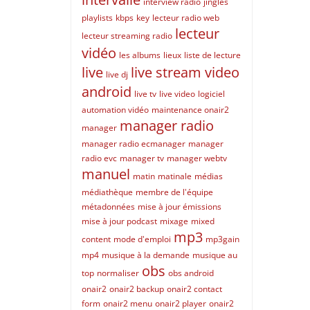
interview radio
jingles
playlists
kbps
key
lecteur radio web
lecteur
lecteur streaming radio
vidéo
les albums
lieux
liste de lecture
live
live stream video
live dj
android
live tv
live video
logiciel
automation vidéo
maintenance onair2
manager radio
manager
manager radio ecmanager
manager
radio evc
manager tv
manager webtv
manuel
matin
matinale
médias
médiathèque
membre de l'équipe
métadonnées
mise à jour émissions
mise à jour podcast
mixage
mixed
mp3
content
mode d'emploi
mp3gain
mp4
musique à la demande
musique au
obs
top
normaliser
obs android
onair2
onair2 backup
onair2 contact
form
onair2 menu
onair2 player
onair2