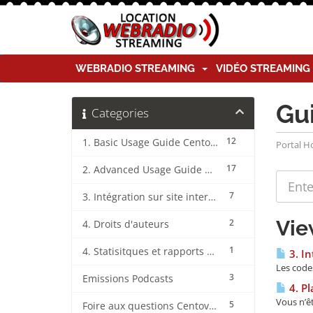
WEBRADIO STREAMING
VIDÉO STREAMIN
Gu
Categories
12
1. Basic Usage Guide CentovaCast
Portal 
17
2. Advanced Usage Guide CentovaCast
7
3. Intégration sur site internet CentovaCast
Vie
2
4. Droits d'auteurs
1
4. Statisitques et rapports CentovaCast
3. In
Les code
3
Emissions Podcasts
4. P
Vous n’êt
5
Foire aux questions CentovaCast