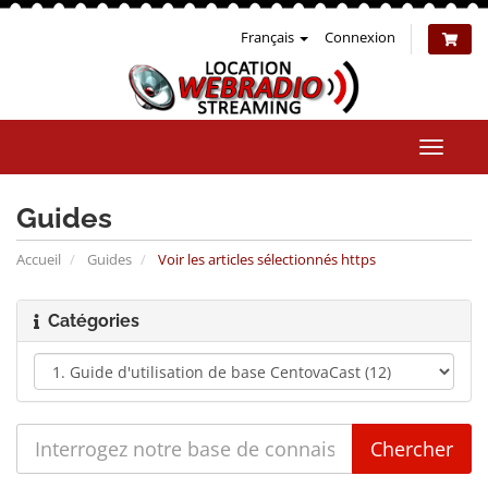
Français
Connexion
Bascul
la
naviga
Guides
Accueil
Guides
Voir les articles sélectionnés https
Catégories